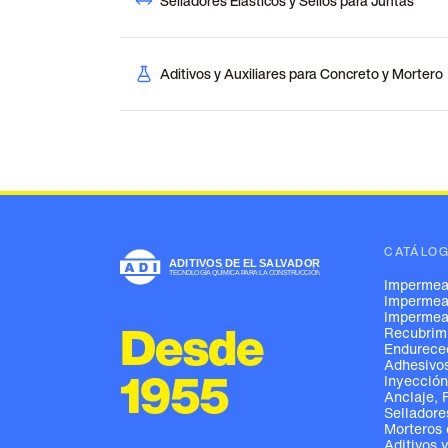
Selladores Elásticos y Sellos para Juntas
Aditivos y Auxiliares para Concreto y Mortero
CATÁLO
Impermeab
Impermeab
Impermeab
Desde
Recubrimi
Endureced
Adhesivos
1955
Inyección
Anclaje, 
Selladore
Morteros 
Aditivos 