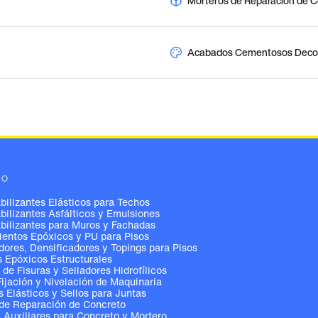
Morteros de Reparación de 
Acabados Cementosos Decor
GO
ilizantes Elásticos para Techos
ilizantes Asfálticos y Emulsiones
ilizantes para Muros y Fachadas
entos Epóxicos y PU para Pisos
ores, Densificadores y Topings para Pisos
 Epóxicos Estructurales
 de Fisuras y Selladores Hidrofílicos
Fijación y Nivelación de Maquinaria
s Elásticos y Sellos para Juntas
de Reparación de Concreto
y Auxiliares para Concreto y Mortero