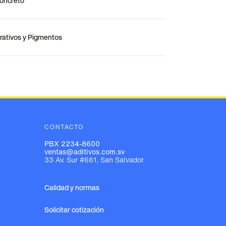
Concreto
ativos y Pigmentos
CONTACTO
PBX 2234-8600
ventas@aditivos.com.sv
33 Av. Sur #661, San Salvador
Calidad y normas
Solicitar cotización