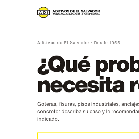
A
DITIVOS DE EL SALVADOR
T
ECNOLOGÍA QUÍMICA PARA LA CONSTRUCCIÓN
Aditivos de El Salvador · Desde 1955
¿Qué pro
necesita 
Goteras, fisuras, pisos industriales, anclaj
concreto: describa su caso y le recomend
indicado.