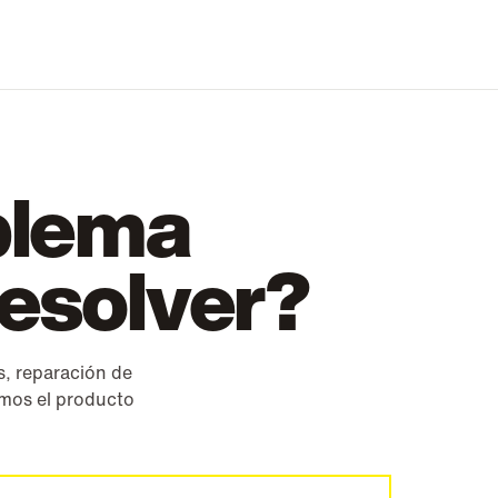
blema
resolver?
es, reparación de
amos el producto