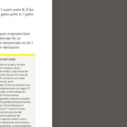
 1 cuarto parte B, 9 lbs
1 galón parte A, 1 galón
ues originales bien
macenaje de un
e almacenado es de 1
e fabricación.
EGURIDAD
do en la piel y los ojos
ste contacto, lavar
a médica. Usar lentes de
es de caucho. En caso de
El contacto con la piel
icas; lavar
ón. Evitar el contacto con
inmediatamente con agua. El
ador; evitar inhalar los
ial. Precauciones
guridad y primeros auxilios
 Seguridad (Material Safety
so: Precondicionar el
te 21 °C por 24 horas
rial sin mezclar del
erial aplicado del
El espesor mínimo como
cubrimiento anticorrosivo
superficie, el aire ambiental