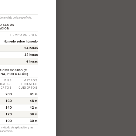
e anclaje de la superficie.
MO SEGÚN
ACIÓN
TIEMPO ABIERTO
Húmedo sobre húmedo
24 horas
12 horas
6 horas
TICORROSIVO (2
UNA, POR GALÓN)
PIES
METROS
NEALES
LINEALES
IERTOS
CUBIERTOS
200
61 m
160
48 m
140
42 m
120
36 m
100
30 m
 método de aplicación y las
desperdicio.