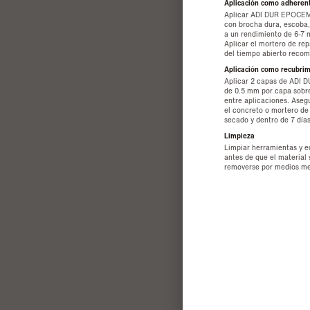
Aplicación como adherent
Aplicar ADI DUR EPOCEM 
con brocha dura, escoba, 
a un rendimiento de 6-7
Aplicar el mortero de re
del tiempo abierto reco
Aplicación como recubrim
Aplicar 2 capas de ADI 
de 0.5 mm por capa sobre
entre aplicaciones. Asegu
el concreto o mortero d
secado y dentro de 7 días
Limpieza
Limpiar herramientas y 
antes de que el material
removerse por medios m