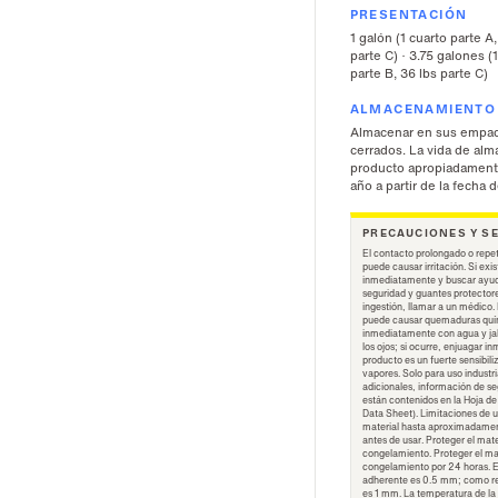
PRESENTACIÓN
1 galón (1 cuarto parte A,
parte C) · 3.75 galones (
parte B, 36 lbs parte C)
ALMACENAMIENTO
Almacenar en sus empaq
cerrados. La vida de al
producto apropiadament
año a partir de la fecha d
PRECAUCIONES Y S
El contacto prolongado o repeti
puede causar irritación. Si exi
inmediatamente y buscar ayud
seguridad y guantes protector
ingestión, llamar a un médico. 
puede causar quemaduras quím
inmediatamente con agua y jab
los ojos; si ocurre, enjuagar 
producto es un fuerte sensibiliz
vapores. Solo para uso industr
adicionales, información de se
están contenidos en la Hoja de
Data Sheet). Limitaciones de u
material hasta aproximadamen
antes de usar. Proteger el mate
congelamiento. Proteger el mat
congelamiento por 24 horas. 
adherente es 0.5 mm; como re
es 1 mm. La temperatura de la 