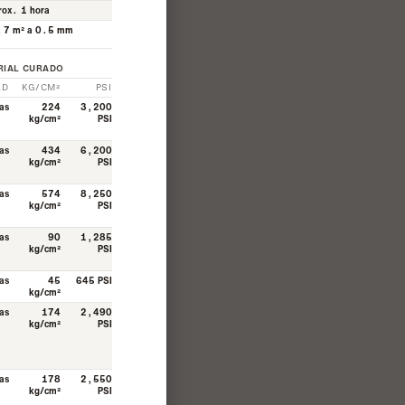
rox. 1 hora
a 7 m² a 0.5 mm
RIAL CURADO
AD
KG/CM²
PSI
as
224
3,200
kg/cm²
PSI
as
434
6,200
kg/cm²
PSI
as
574
8,250
kg/cm²
PSI
as
90
1,285
kg/cm²
PSI
as
45
645 PSI
kg/cm²
as
174
2,490
kg/cm²
PSI
as
178
2,550
kg/cm²
PSI