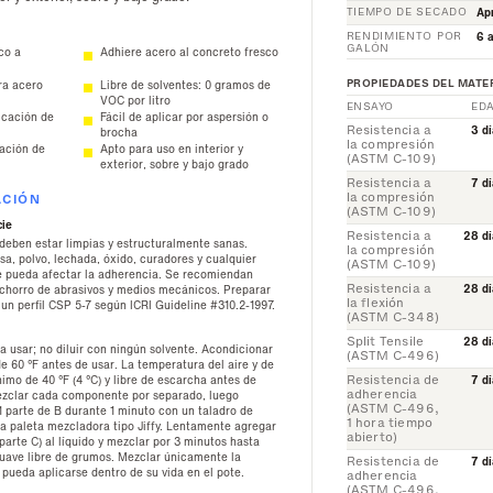
TIEMPO DE SECADO
Ap
RENDIMIENTO POR
6 
GALÓN
co a
Adhiere acero al concreto fresco
PROPIEDADES DEL MATE
ra acero
Libre de solventes: 0 gramos de
VOC por litro
ENSAYO
ED
icación de
Fácil de aplicar por aspersión o
Resistencia a
3 dí
brocha
la compresión
ración de
Apto para uso en interior y
(ASTM C-109)
exterior, sobre y bajo grado
Resistencia a
7 dí
la compresión
ACIÓN
(ASTM C-109)
cie
Resistencia a
28 dí
 deben estar limpias y estructuralmente sanas.
la compresión
sa, polvo, lechada, óxido, curadores y cualquier
(ASTM C-109)
e pueda afectar la adherencia. Se recomiendan
Resistencia a
28 dí
chorro de abrasivos y medios mecánicos. Preparar
la flexión
r un perfil CSP 5-7 según ICRI Guideline #310.2-1997.
(ASTM C-348)
Split Tensile
28 dí
ra usar; no diluir con ningún solvente. Acondicionar
(ASTM C-496)
e 60 °F antes de usar. La temperatura del aire y de
nimo de 40 °F (4 °C) y libre de escarcha antes de
Resistencia de
7 dí
adherencia
mezclar cada componente por separado, luego
(ASTM C-496,
1 parte de B durante 1 minuto con un taladro de
1 hora tiempo
a paleta mezcladora tipo Jiffy. Lentamente agregar
abierto)
arte C) al líquido y mezclar por 3 minutos hasta
suave libre de grumos. Mezclar únicamente la
Resistencia de
7 dí
 pueda aplicarse dentro de su vida en el pote.
adherencia
(ASTM C-496,