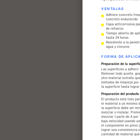
VENTAJAS
Adhiere concreto fres
concreto endurecido
Capa anticorrosiva pa
de refuerzo
Tiempo abierto de apl
hasta 24 horas
Resistente a la penet
agua y cloruros
FORMA DE APLIC
Preparación de la superfi
Las superficies a adherir
Remover todo aceite, gra
otro material extraño qu
métodos de limpieza por 
la superficie hasta logra
Preparación del producto
El producto está listo pa
el material a un mínimo d
la superficie debe ser mí
mezclar o instalar. Pre
mezclar 1 parte de A por 
baja velocidad usando un
el componente en polvo (p
lograr una consistencia 
cantidad de material que