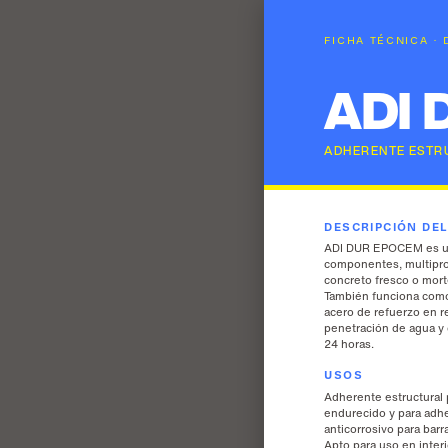
FICHA TÉCNICA ·
ADI 
ADHERENTE ESTR
DESCRIPCIÓN DE
ADI DUR EPOCEM es un
componentes, multipro
concreto fresco o mort
También funciona como 
acero de refuerzo en r
penetración de agua y 
24 horas.
USOS
Adherente estructural 
endurecido y para adhe
anticorrosivo para bar
Apto para uso en interi