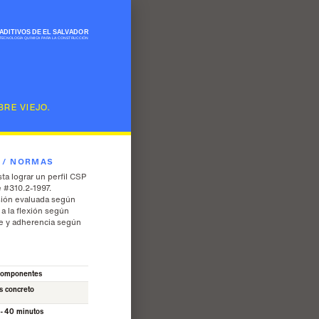
RE VIEJO.
S / NORMAS
sta lograr un perfil CSP
 #310.2-1997.
sión evaluada según
a la flexión según
le y adherencia según
componentes
s concreto
-40 minutos