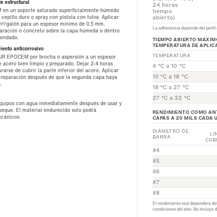
e estructural
24 horas
en un soporte saturado superficialmente húmedo
tiempo
cepillo duro o spray con pistola con tolva. Aplicar
abierto)
 m²/galón para un espesor mínimo de 0.5 mm.
La adherencia depende del perfil d
paración o concreto sobre la capa húmeda o dentro
mendado.
TIEMPO ABIERTO MÁXI
TEMPERATURA DE APLIC
iento anticorrosivo
TEMPERATURA
DUR EPOCEM por brocha o aspersión a un espesor
 acero bien limpio y preparado. Dejar 2-4 horas
4 °C a 10 °C
rarse de cubrir la parte inferior del acero. Aplicar
10 °C a 18 °C
e reparación después de que la segunda capa haya
.
18 °C a 27 °C
27 °C a 32 °C
equipos con agua inmediatamente después de usar y
 seque. El material endurecido solo podrá
RENDIMIENTO COMO AN
ecánicos.
CAPAS A 20 MILS CADA 
DIÁMETRO DE
LI
BARRA
CUB
#4
#5
#6
#7
#8
El rendimiento real dependerá del
condiciones del sitio. No incluye 