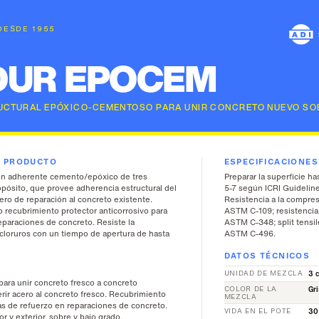
 DESDE 1955
DUR EPOCEM
UCTURAL EPÓXICO-CEMENTOSO PARA UNIR CONCRETO NUEVO SOB
L PRODUCTO
ESPECIFICACIONE
 adherente cemento/epóxico de tres
Preparar la superficie ha
pósito, que provee adherencia estructural del
5-7 según ICRI Guideline
ero de reparación al concreto existente.
Resistencia a la compre
recubrimiento protector anticorrosivo para
ASTM C-109; resistencia 
eparaciones de concreto. Resiste la
ASTM C-348; split tensi
cloruros con un tiempo de apertura de hasta
ASTM C-496.
DATOS TÉCNICOS
UNIDAD DE MEZCLA
3 
para unir concreto fresco a concreto
COLOR DE LA
Gri
rir acero al concreto fresco. Recubrimiento
MEZCLA
ras de refuerzo en reparaciones de concreto.
VIDA EN EL POTE
30
or y exterior, sobre y bajo grado.