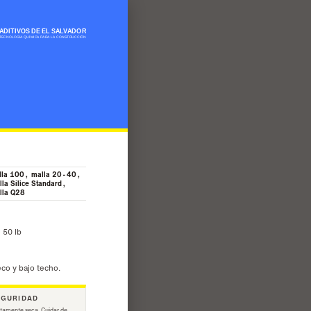
lla 100, malla 20-40,
la Sílice Standard,
lla Q28
 50 lb
eco y bajo techo.
EGURIDAD
tamente seca. Cuidar de