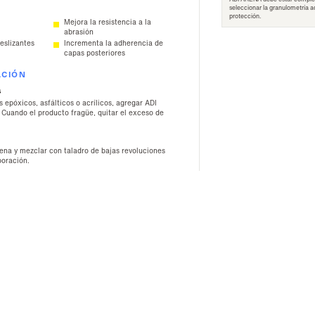
seleccionar la granulometría 
protección.
a
Mejora la resistencia a la
abrasión
eslizantes
Incrementa la adherencia de
capas posteriores
ACIÓN
s
s epóxicos, asfálticos o acrílicos, agregar ADI
Cuando el producto fragüe, quitar el exceso de
ena y mezclar con taladro de bajas revoluciones
poración.