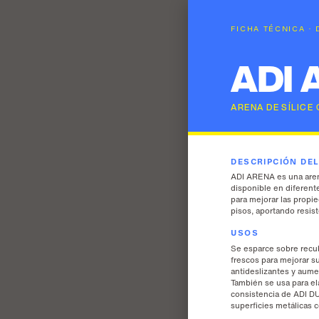
FICHA TÉCNICA ·
ADI 
ARENA DE SÍLICE
DESCRIPCIÓN DE
ADI ARENA es una arena
disponible en diferente
para mejorar las propi
pisos, aportando resis
USOS
Se esparce sobre recu
frescos para mejorar su
antideslizantes y aume
También se usa para el
consistencia de ADI D
superficies metálicas 