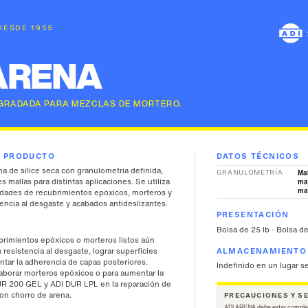
 DESDE 1955
ARENA
 GRADADA PARA MEZCLAS DE MORTERO.
L PRODUCTO
DATOS TÉCNICOS
 de sílice seca con granulometría definida,
GRANULOMETRÍA
Ma
s mallas para distintas aplicaciones. Se utiliza
mal
ma
edades de recubrimientos epóxicos, morteros y
tencia al desgaste y acabados antideslizantes.
PRESENTACIÓN
Bolsa de 25 lb · Bolsa de
brimientos epóxicos o morteros listos aún
 resistencia al desgaste, lograr superficies
ALMACENAMIENTO
ntar la adherencia de capas posteriores.
Indefinido en un lugar s
aborar morteros epóxicos o para aumentar la
UR 200 GEL y ADI DUR LPL en la reparación de
con chorro de arena.
PRECAUCIONES Y S
ADI ARENA debe estar comple