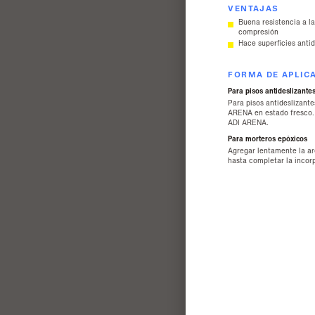
VENTAJAS
Buena resistencia a l
compresión
Hace superficies antid
FORMA DE APLIC
Para pisos antideslizante
Para pisos antideslizante
ARENA en estado fresco. 
ADI ARENA.
Para morteros epóxicos
Agregar lentamente la ar
hasta completar la incor