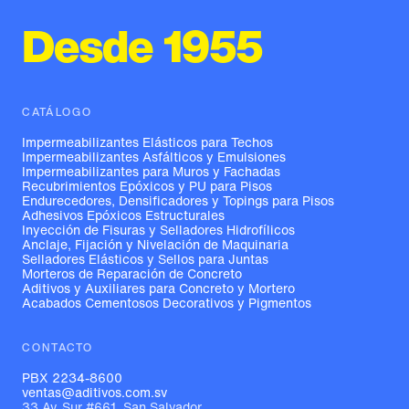
Desde 1955
CATÁLOGO
Impermeabilizantes Elásticos para Techos
Impermeabilizantes Asfálticos y Emulsiones
Impermeabilizantes para Muros y Fachadas
Recubrimientos Epóxicos y PU para Pisos
Endurecedores, Densificadores y Topings para Pisos
Adhesivos Epóxicos Estructurales
Inyección de Fisuras y Selladores Hidrofílicos
Anclaje, Fijación y Nivelación de Maquinaria
Selladores Elásticos y Sellos para Juntas
Morteros de Reparación de Concreto
Aditivos y Auxiliares para Concreto y Mortero
Acabados Cementosos Decorativos y Pigmentos
CONTACTO
PBX 2234-8600
ventas@aditivos.com.sv
33 Av. Sur #661, San Salvador