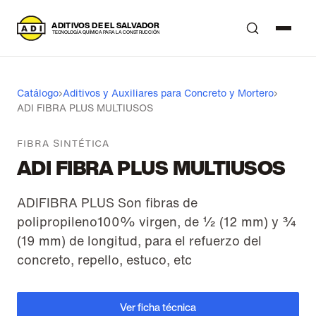
A
DITIVOS DE EL SALVADOR
T
ECNOLOGÍA QUÍMICA PARA LA CONSTRUCCIÓN
Catálogo
›
Aditivos y Auxiliares para Concreto y Mortero
›
ADI FIBRA PLUS MULTIUSOS
FIBRA SINTÉTICA
ADI FIBRA PLUS MULTIUSOS
ADIFIBRA PLUS Son fibras de
polipropileno100% virgen, de ½ (12 mm) y ¾
(19 mm) de longitud, para el refuerzo del
concreto, repello, estuco, etc
Ver ficha técnica