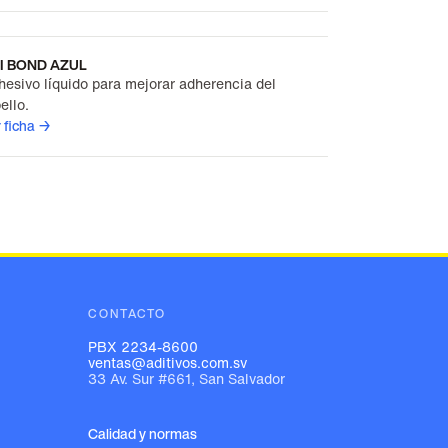
I BOND AZUL
hesivo líquido para mejorar adherencia del
ello.
 ficha →
CONTACTO
PBX 2234-8600
ventas@aditivos.com.sv
33 Av. Sur #661, San Salvador
Calidad y normas