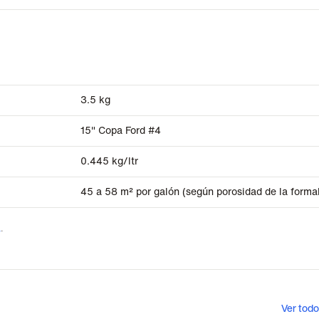
3.5 kg
15" Copa Ford #4
0.445 kg/ltr
45 a 58 m² por galón (según porosidad de la forma
a
.
Ver todo