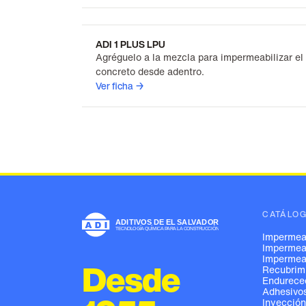
ADI 1 PLUS LPU
Agréguelo a la mezcla para impermeabilizar el
concreto desde adentro.
Ver ficha →
CATÁLO
Impermeab
Impermeab
Impermeab
Desde
Recubrimi
Endureced
Adhesivos
Inyección