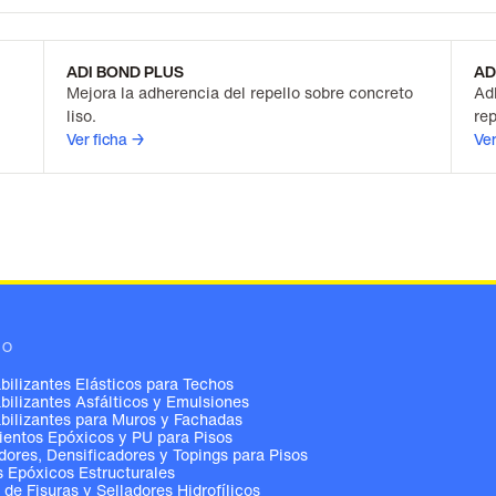
ADI BOND PLUS
AD
Mejora la adherencia del repello sobre concreto
Ad
liso.
rep
Ver ficha →
Ver
GO
ilizantes Elásticos para Techos
ilizantes Asfálticos y Emulsiones
ilizantes para Muros y Fachadas
entos Epóxicos y PU para Pisos
ores, Densificadores y Topings para Pisos
 Epóxicos Estructurales
 de Fisuras y Selladores Hidrofílicos