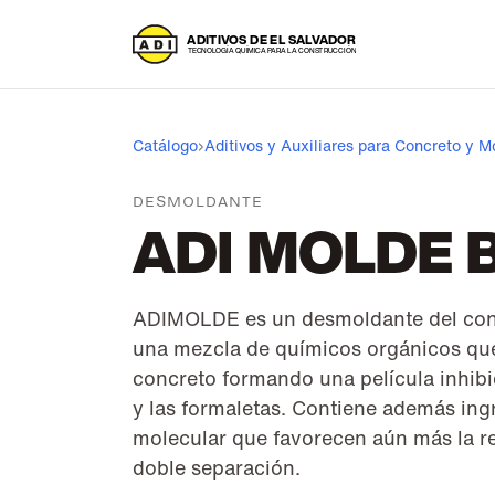
A
DITIVOS DE EL SALVADOR
T
ECNOLOGÍA QUÍMICA PARA LA CONSTRUCCIÓN
Catálogo
›
Aditivos y Auxiliares para Concreto y M
DESMOLDANTE
ADI MOLDE 
ADIMOLDE es un desmoldante del conc
una mezcla de químicos orgánicos que 
concreto formando una película inhibi
y las formaletas. Contiene además ing
molecular que favorecen aún más la r
doble separación.