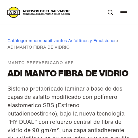
A
DITIVOS DE EL SALVADOR
T
ECNOLOGÍA QUÍMICA PARA LA CONSTRUCCIÓN
Catálogo
›
Impermeabilizantes Asfálticos y Emulsiones
›
ADI MANTO FIBRA DE VIDRIO
MANTO PREFABRICADO APP
ADI MANTO FIBRA DE VIDRIO
Sistema prefabricado laminar a base de dos
capas de asfalto modificado con polímero
elastomerico SBS (Estireno-
butadienoestireno), bajo la nueva tecnología
"HY DUAL" con refuerzo central de fibra de
vidrio de 90 gm/m², una capa antiadherente