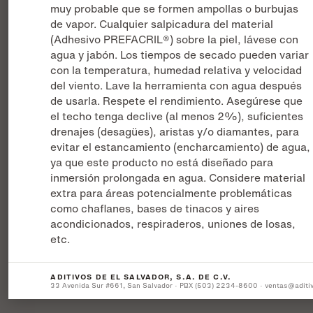
muy probable que se formen ampollas o burbujas
de vapor. Cualquier salpicadura del material
(Adhesivo PREFACRIL®) sobre la piel, lávese con
agua y jabón. Los tiempos de secado pueden variar
con la temperatura, humedad relativa y velocidad
del viento. Lave la herramienta con agua después
de usarla. Respete el rendimiento. Asegúrese que
el techo tenga declive (al menos 2%), suficientes
drenajes (desagües), aristas y/o diamantes, para
evitar el estancamiento (encharcamiento) de agua,
ya que este producto no está diseñado para
inmersión prolongada en agua. Considere material
extra para áreas potencialmente problemáticas
como chaflanes, bases de tinacos y aires
acondicionados, respiraderos, uniones de losas,
etc.
ADITIVOS DE EL SALVADOR, S.A. DE C.V.
33 Avenida Sur #661, San Salvador · PBX (503) 2234-8600 · ventas@aditi