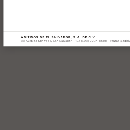
ADITIVOS DE EL SALVADOR, S.A. DE C.V.
33 Avenida Sur #661, San Salvador · PBX (503) 2234-8600 · ventas@aditi