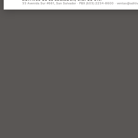
33 Avenida Sur #661, San Salvador · PBX (503) 2234-8600 · ventas@aditi