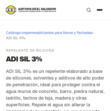
A
DITIVOS DE EL SALVADOR
T
ECNOLOGÍA QUÍMICA PARA LA CONSTRUCCIÓN
Catálogo
›
Impermeabilizantes para Muros y Fachadas
›
ADI SIL 3%
REPELENTE DE SILICONA
ADI SIL 3%
ADI SIL 3% es un repelente elaborado a base
de silicones, solventes y aditivos de alto poder
de penetración, ideal para proteger contra el
agua muros de concreto, barro, piedra natural,
ladrillo, techos de teja, madera y otras
superficies. Repele el agua sin alterar la