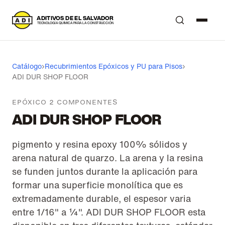
A
DITIVOS DE EL SALVADOR
T
ECNOLOGÍA QUÍMICA PARA LA CONSTRUCCIÓN
Catálogo
›
Recubrimientos Epóxicos y PU para Pisos
›
ADI DUR SHOP FLOOR
EPÓXICO 2 COMPONENTES
ADI DUR SHOP FLOOR
pigmento y resina epoxy 100% sólidos y
arena natural de quarzo. La arena y la resina
se funden juntos durante la aplicación para
formar una superficie monolítica que es
extremadamente durable, el espesor varia
entre 1/16" a ¼". ADI DUR SHOP FLOOR esta