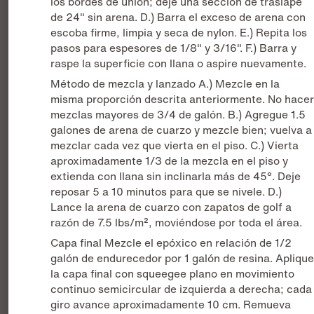
los bordes de unión; deje una sección de traslape
de 24" sin arena. D.) Barra el exceso de arena con
escoba firme, limpia y seca de nylon. E.) Repita los
pasos para espesores de 1/8" y 3/16". F.) Barra y
raspe la superficie con llana o aspire nuevamente.
Método de mezcla y lanzado A.) Mezcle en la
misma proporción descrita anteriormente. No hace
mezclas mayores de 3/4 de galón. B.) Agregue 1.5
galones de arena de cuarzo y mezcle bien; vuelva a
mezclar cada vez que vierta en el piso. C.) Vierta
aproximadamente 1/3 de la mezcla en el piso y
extienda con llana sin inclinarla más de 45°. Deje
reposar 5 a 10 minutos para que se nivele. D.)
Lance la arena de cuarzo con zapatos de golf a
razón de 7.5 lbs/m², moviéndose por toda el área.
Capa final Mezcle el epóxico en relación de 1/2
galón de endurecedor por 1 galón de resina. Apliqu
la capa final con squeegee plano en movimiento
continuo semicircular de izquierda a derecha; cada
giro avance aproximadamente 10 cm. Remueva