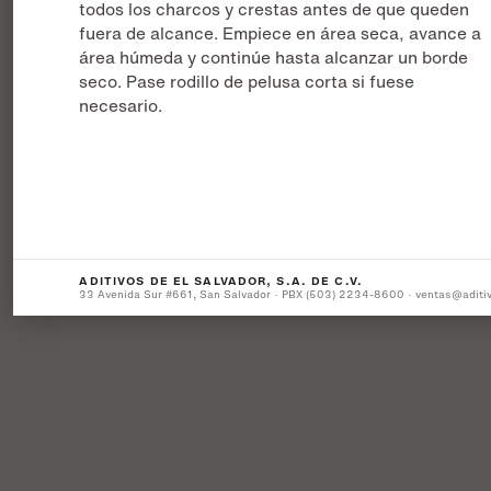
todos los charcos y crestas antes de que queden
fuera de alcance. Empiece en área seca, avance a
área húmeda y continúe hasta alcanzar un borde
seco. Pase rodillo de pelusa corta si fuese
necesario.
ADITIVOS DE EL SALVADOR, S.A. DE C.V.
33 Avenida Sur #661, San Salvador · PBX (503) 2234-8600 · ventas@aditi