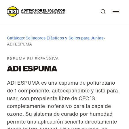
A
DITIVOS DE EL SALVADOR
T
ECNOLOGÍA QUÍMICA PARA LA CONSTRUCCIÓN
Catálogo
›
Selladores Elásticos y Sellos para Juntas
›
ADI ESPUMA
ESPUMA PU EXPANSIVA
ADI ESPUMA
ADI ESPUMA es una espuma de poliuretano
de 1 componente, autoexpandible y lista para
usar, con propelente libre de CFC´S
completamente inofensivo para la capa de
ozono. Su sistema de curado por humedad
permite una aplicación sencilla directamente