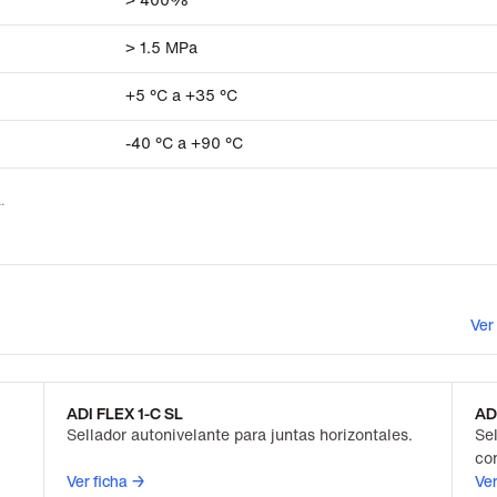
> 1.5 MPa
+5 °C a +35 °C
-40 °C a +90 °C
a
.
Ver
ADI FLEX 1-C SL
AD
Sellador autonivelante para juntas horizontales.
Sel
co
Ver ficha →
Ver