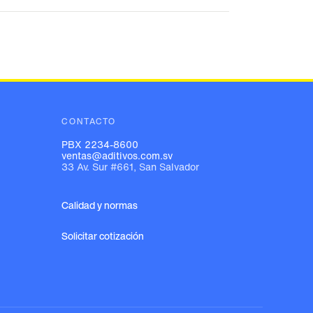
CONTACTO
PBX 2234-8600
ventas@aditivos.com.sv
33 Av. Sur #661, San Salvador
Calidad y normas
Solicitar cotización