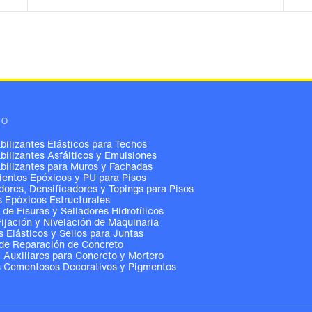
GO
ilizantes Elásticos para Techos
ilizantes Asfálticos y Emulsiones
ilizantes para Muros y Fachadas
entos Epóxicos y PU para Pisos
ores, Densificadores y Topings para Pisos
 Epóxicos Estructurales
 de Fisuras y Selladores Hidrofílicos
Fijación y Nivelación de Maquinaria
s Elásticos y Sellos para Juntas
de Reparación de Concreto
y Auxiliares para Concreto y Mortero
 Cementosos Decorativos y Pigmentos