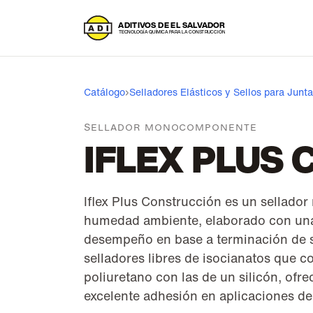
A
DITIVOS DE EL SALVADOR
T
ECNOLOGÍA QUÍMICA PARA LA CONSTRUCCIÓN
Catálogo
›
Selladores Elásticos y Sellos para Junt
SELLADOR MONOCOMPONENTE
IFLEX PLUS
Iflex Plus Construcción es un sellad
humedad ambiente, elaborado con una 
desempeño en base a terminación de s
selladores libres de isocianatos que 
poliuretano con las de un silicón, ofre
excelente adhesión en aplicaciones de