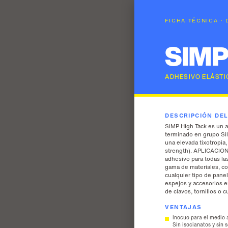
FICHA TÉCNICA ·
SIMP
ADHESIVO ELÁSTI
DESCRIPCIÓN DE
SiMP High Tack es un
terminado en grupo Sil
una elevada tixotropia,
strength). APLICACIONE
adhesivo para todas la
gama de materiales, co
cualquier tipo de pane
espejos y accesorios e
de clavos, tornillos o 
VENTAJAS
Inocuo para el medio 
Sin isocianatos y sin 