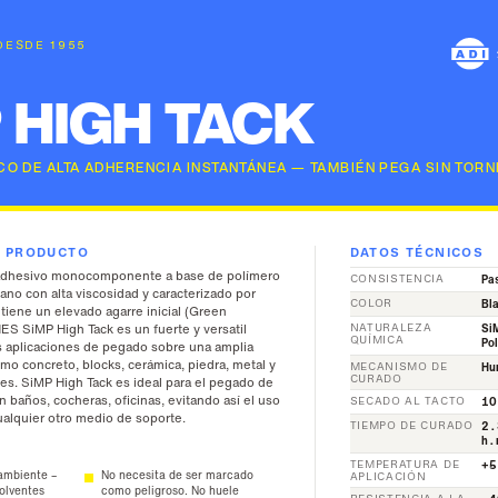
 DESDE 1955
 HIGH TACK
CO DE ALTA ADHERENCIA INSTANTÁNEA — TAMBIÉN PEGA SIN TORN
L PRODUCTO
DATOS TÉCNICOS
 adhesivo monocomponente a base de polímero
CONSISTENCIA
Pas
ano con alta viscosidad y caracterizado por
COLOR
Bl
 tiene un elevado agarre inicial (Green
S SiMP High Tack es un fuerte y versatil
NATURALEZA
SiM
QUÍMICA
Po
s aplicaciones de pegado sobre una amplia
mo concreto, blocks, cerámica, piedra, metal y
MECANISMO DE
Hu
CURADO
les. SiMP High Tack es ideal para el pegado de
n baños, cocheras, oficinas, evitando así el uso
SECADO AL TACTO
10
cualquier otro medio de soporte.
TIEMPO DE CURADO
2.
h.
TEMPERATURA DE
+5
ambiente –
No necesita de ser marcado
APLICACIÓN
solventes
como peligroso. No huele