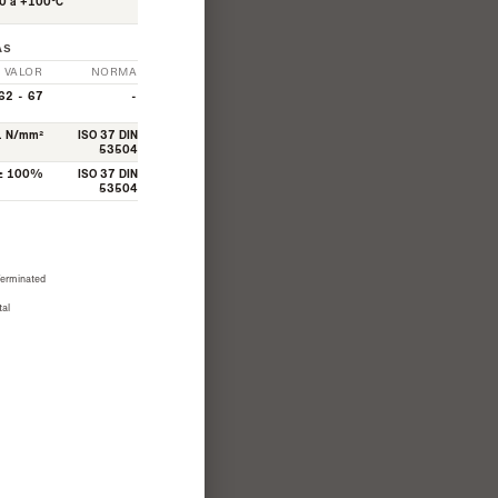
0 a +100°C
AS
VALOR
NORMA
62 - 67
-
1 N/mm²
ISO 37 DIN
53504
≥ 100%
ISO 37 DIN
53504
Terminated

l
