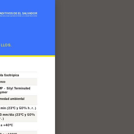
ILLOS.
ta tixotrópica
anco
P - Silyl Terminated
lymer
medad ambiental
 min (23°C y 50% h.r.)
3 mm/día (23°C y 50%
r.)
 a +40°C