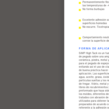
Permanentemente flex
las temperaturas de -
No forma burbujas
Excelente adhesión s
superficies húmedas
No escurre. Tixotropi
Comportamiento neutr
corroe la superficie d
FORMA DE APLIC
SiMP High Tack es un fuer
de pegado sobre una amp
cerámica, piedra, metal 
para el pegado de espejo
evitando así el uso de cl
de buena práctica hacer 
aplicación. Las superfici
agua, aceite, grasa, óxid
partículas sueltas y los 
de fregar. Vidrio, metal 
libres de recubrimientos
preformado que haya sido
los moldes, diferentes de
tratados con abrasión de
utilizados para obtener l
preparados de acuerdo co
referente a la adhesión s