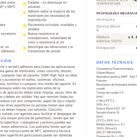
RESISTENCIA A LA
-4
ible entre
Estable – no disminuye en
TEMPERATURA
40° y 100°C
volumen
Adhiere sobre la mayoría de los
PROPIEDADES MECÁNIC
materiales sin necesidad de
PROPIEDAD
imprimación
obre
Fácilmente extruible, nivelable y
Dureza Shore
alisable
A
a excelente
Buena resistencia al
Módulo
≥ 3.
intemperismo, estabilidad de
elástico 100%
color y resistencia al UV
al, no
Amortigua las vibraciones y la
Elongación
e adhesión
transmisión de sonido
ACIÓN
DATOS TÉCNICOS
te y versatil adhesivo para todas las aplicaciones
Consistencia Pasta tixotropica

lia gama de materiales, como concreto, blocks,
Colores Blanco

y cualquier tipo de paneles. SiMP High Tack es ideal
Naturaleza química SiMP - Silyl 
s y accesorios en baños, cocheras, oficinas,
Polymer

avos, tornillos o cualquier otro medio de soporte. Es
Mecanismo de Humedad ambienta
ensayos sobre los materiales antes de la
curado

es de aplicación deben estar limpias, secas, libre de
Tiempo de curado 2.3

[mm]

os y deben ser sólidas. Hay que remover todas las
(1 dia a 23°C y

residuos con aire comprimido, papel de lija o cepillo
50% h.r.)

y las otras superficies no porosas tienen que estar
Dureza Shore A 62 - 67

 y se deben limpiar con solvente. Concreto
Secado al tacto 10

 tratado con agentes para facilitar el despegue de
[min]

 una simple película de polietileno, tienen que ser
(23°C y 50% h.r.)

 la superficie. Limpiadores y primers pueden ser
Modulo elástico a ≥ 3,1

a mejor adherencia. Los sustratos tienen que ser
100% [N/mm2]

n las instrucciones de NPT; asistencia técnica
(ISO 37 DIN 53504)

obre superficies particulares puede ser obtenida
Elongación [%] ≥ 100
