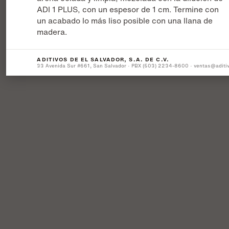
ADI 1 PLUS, con un espesor de 1 cm. Termine con
un acabado lo más liso posible con una llana de
madera.
ADITIVOS DE EL SALVADOR, S.A. DE C.V.
33 Avenida Sur #661, San Salvador · PBX (503) 2234-8600 · ventas@aditi