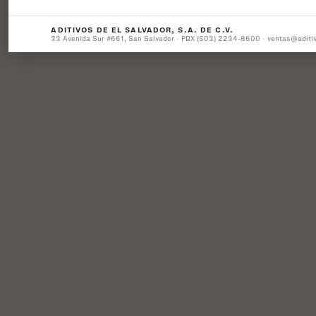
ADITIVOS DE EL SALVADOR, S.A. DE C.V.
33 Avenida Sur #661, San Salvador · PBX (503) 2234-8600 · ventas@aditi