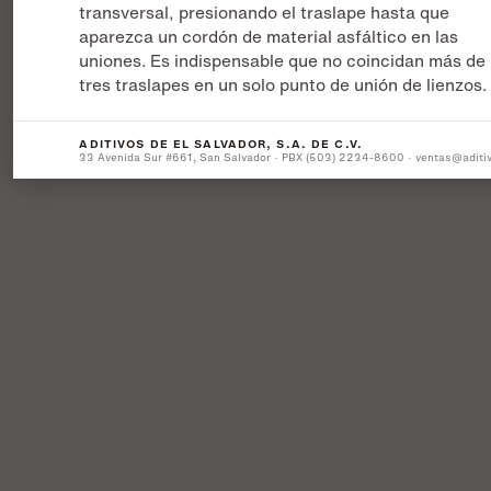
transversal, presionando el traslape hasta que
aparezca un cordón de material asfáltico en las
uniones. Es indispensable que no coincidan más de
tres traslapes en un solo punto de unión de lienzos.
ADITIVOS DE EL SALVADOR, S.A. DE C.V.
33 Avenida Sur #661, San Salvador · PBX (503) 2234-8600 · ventas@aditi