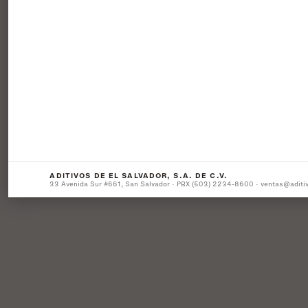
ADITIVOS DE EL SALVADOR, S.A. DE C.V.
33 Avenida Sur #661, San Salvador · PBX (503) 2234-8600 · ventas@aditi