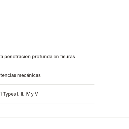
ra penetración profunda en fisuras
istencias mecánicas
ypes I, II, IV y V