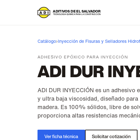
A
DITIVOS DE EL SALVADOR
T
ECNOLOGÍA QUÍMICA PARA LA CONSTRUCCIÓN
Catálogo
›
Inyección de Fisuras y Selladores Hidrof
ADHESIVO EPÓXICO PARA INYECCIÓN
ADI DUR IN
ADI DUR INYECCIÓN es un adhesivo e
y ultra baja viscosidad, diseñado para 
madera. Es 100% sólidos, libre de sol
proporciona altas resistencias mecáni
Ver ficha técnica
Solicitar cotización