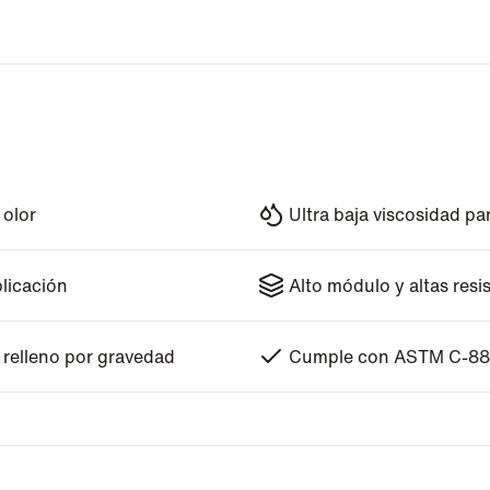
 olor
Ultra baja viscosidad pa
plicación
Alto módulo y altas res
 relleno por gravedad
Cumple con ASTM C-881 T