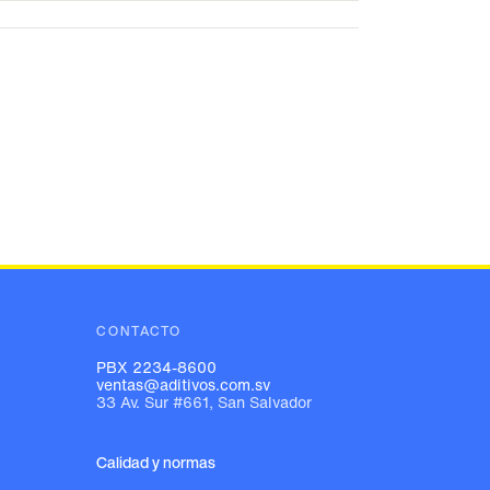
CONTACTO
PBX 2234-8600
ventas@aditivos.com.sv
33 Av. Sur #661, San Salvador
Calidad y normas