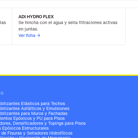
ADI HYDRO FLEX
las
Se hincha con el agua y sella filtraciones activas
en juntas.
Ver ficha →
GO
ilizantes Elásticos para Techos
ilizantes Asfálticos y Emulsiones
ilizantes para Muros y Fachadas
entos Epóxicos y PU para Pisos
ores, Densificadores y Topings para Pisos
 Epóxicos Estructurales
 de Fisuras y Selladores Hidrofílicos
Fijación y Nivelación de Maquinaria