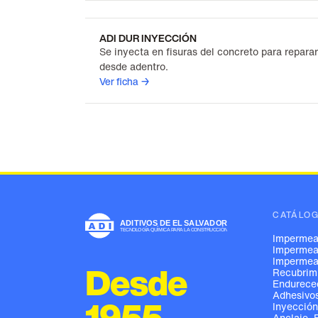
ADI DUR INYECCIÓN
Se inyecta en fisuras del concreto para reparar
desde adentro.
Ver ficha →
CATÁLO
Impermeab
Impermeab
Impermeab
Desde
Recubrimi
Endureced
Adhesivos
1955
Inyección
Anclaje, 